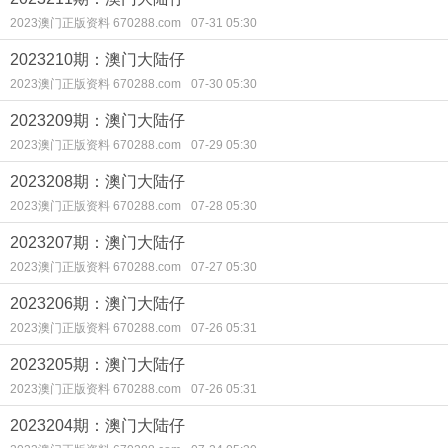
2023澳门正版资料 670288.com
07-31 05:30
2023210期：澳门大陆仔
2023澳门正版资料 670288.com
07-30 05:30
2023209期：澳门大陆仔
2023澳门正版资料 670288.com
07-29 05:30
2023208期：澳门大陆仔
2023澳门正版资料 670288.com
07-28 05:30
2023207期：澳门大陆仔
2023澳门正版资料 670288.com
07-27 05:30
2023206期：澳门大陆仔
2023澳门正版资料 670288.com
07-26 05:31
2023205期：澳门大陆仔
2023澳门正版资料 670288.com
07-26 05:31
2023204期：澳门大陆仔